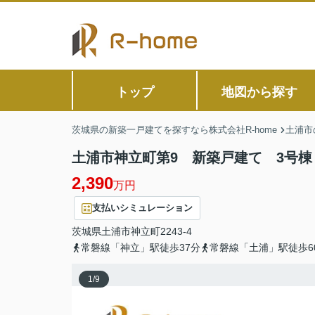
トップ
地図から探す
茨城県の新築一戸建てを探すなら株式会社R-home
土浦市
土浦市神立町第9 新築戸建て 3号棟
2,390
万円
支払いシミュレーション
茨城県
土浦市
神立町
2243-4
常磐線「神立」駅徒歩37分
常磐線「土浦」駅徒歩6
1
/
9