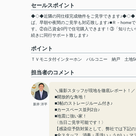
セールスポイント
◆◇◆近隣の同仕様完成物件をご見学できます♪◆◇◆『0
ば、早朝や夜間のご見学も対応致します♪■Ｒ－hom
す。②自己資金0円で住宅購入できます！③「知りた
続きに同行サポート致します♪
ポイント
ＴＶモニタ付インターホン
バルコニー
納戸
土地5
担当者のコメント
＼撮影スタッフが現地を徹底レポート！／
■開放的な角地！
■3帖のストレージルーム付き♪
新井 洋平
■カースペース並列2台♪
■地震に強い家！
〈当日ご見学可能です！〉
【感染症予防対策として、弊社では下記の
■全スタッフ、消毒・手洗い・うがい・マ