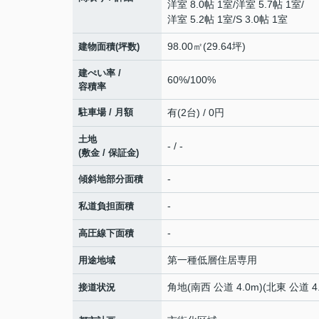
洋室 8.0帖 1室
/
洋室 5.7帖 1室
/
洋室 5.2帖 1室
/
S 3.0帖 1室
98.00㎡(29.64坪)
建物面積(坪数)
建ぺい率 /
60%/100%
容積率
駐車場 / 月額
有(2台) / 0円
土地
- / -
(敷金 / 保証金)
-
傾斜地部分面積
-
私道負担面積
-
高圧線下面積
第一種低層住居専用
用途地域
角地(南西 公道 4.0m)(北東 公道 4.
接道状況