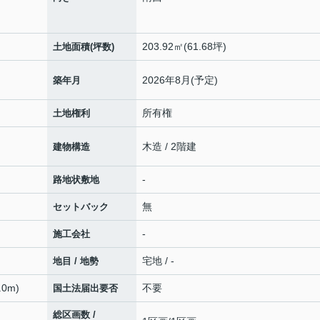
203.92㎡(61.68坪)
土地面積(坪数)
2026年8月(予定)
築年月
所有権
土地権利
木造 / 2階建
建物構造
-
路地状敷地
無
セットバック
-
施工会社
宅地 / -
地目 / 地勢
0m)
不要
国土法届出要否
総区画数 /