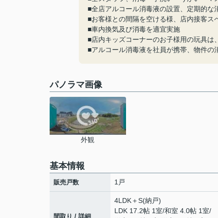
■全店アルコール消毒液の設置、定期的な
■お客様との間隔を空ける様、店内接客ス
■車内換気及び消毒を適宜実施
■店内キッズコーナーのお子様用の玩具は
■アルコール消毒液を社員が携帯、物件の
パノラマ画像
外観
基本情報
1戸
販売戸数
4LDK＋S(納戸)
LDK 17.2帖 1室
/
和室 4.0帖 1室
/
間取り / 詳細