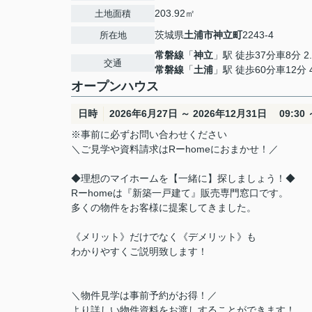
203.92㎡
土地面積
茨城県
土浦市
神立町
2243-4
所在地
常磐線
「
神立
」駅 徒歩37分車8分 2.
交通
常磐線
「
土浦
」駅 徒歩60分車12分 4
オープンハウス
日時
2026年6月27日 ～ 2026年12月31日 09:30 ～
※事前に必ずお問い合わせください
＼ご見学や資料請求はRーhomeにおまかせ！／
◆理想のマイホームを【一緒に】探しましょう！◆
Rーhomeは『新築一戸建て』販売専門窓口です。
多くの物件をお客様に提案してきました。
《メリット》だけでなく《デメリット》も
わかりやすくご説明致します！
＼物件見学は事前予約がお得！／
より詳しい物件資料をお渡しすることができます！