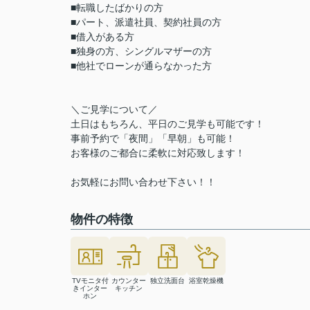
■転職したばかりの方
■パート、派遣社員、契約社員の方
■借入がある方
■独身の方、シングルマザーの方
■他社でローンが通らなかった方
＼ご見学について／
土日はもちろん、平日のご見学も可能です！
事前予約で「夜間」「早朝」も可能！
お客様のご都合に柔軟に対応致します！
お気軽にお問い合わせ下さい！！
物件の特徴
TVモニタ付
カウンター
独立洗面台
浴室乾燥機
きインター
キッチン
ホン