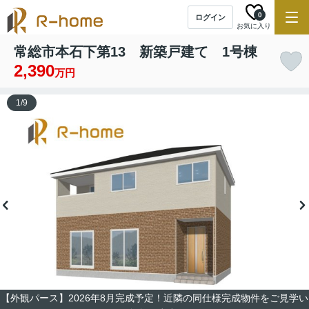
0
ログイン
お気に入り
常総市本石下第13 新築戸建て 1号棟
2,390
万円
1
/
9
【外観パース】2026年8月完成予定！近隣の同仕様完成物件をご見学い