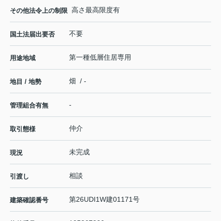
高さ最高限度有
その他法令上の制限
不要
国土法届出要否
第一種低層住居専用
用途地域
畑 / -
地目 / 地勢
-
管理組合有無
仲介
取引態様
未完成
現況
相談
引渡し
第26UDI1W建01171号
建築確認番号