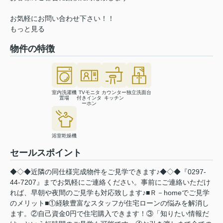
お気軽にお問い合わせ下さい！！
もっと見る
物件の特徴
室内洗濯機
TVモニタ
カウンター
独立洗面台
置場
付きインタ
キッチン
ーホン
浴室乾燥機
セールスポイント
◆◇◆近隣の同仕様完成物件をご見学できます♪◆◇◆『0297-
44-7207』までお気軽にご連絡ください。事前にご連絡いただけ
れば、早朝や夜間のご見学も対応致します♪■Ｒ－homeでご見学
のメリット■①経験豊富なスタッフが住宅ローンの悩みを解消し
ます。②自己資金0円で住宅購入できます！③「知りたい情報だ