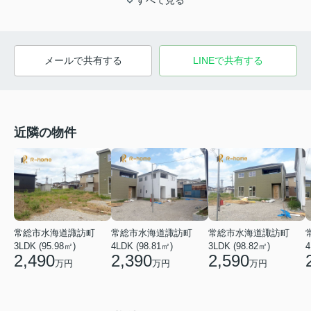
すべて見る
メールで共有する
LINEで共有する
近隣の物件
常総市水海道諏訪町
常総市水海道諏訪町
常総市水海道諏訪町
3LDK (95.98㎡)
4LDK (98.81㎡)
3LDK (98.82㎡)
4
2,490
2,390
2,590
万円
万円
万円