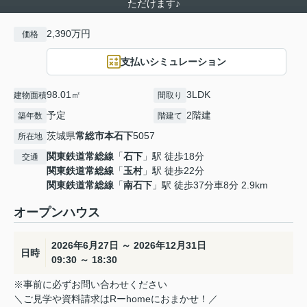
ただけます♪
2,390万円
価格
支払いシミュレーション
98.01㎡
3LDK
建物面積
間取り
予定
2階建
築年数
階建て
茨城県
常総市
本石下
5057
所在地
関東鉄道常総線
「
石下
」駅 徒歩18分
交通
関東鉄道常総線
「
玉村
」駅 徒歩22分
関東鉄道常総線
「
南石下
」駅 徒歩37分車8分 2.9km
オープンハウス
2026年6月27日 ～ 2026年12月31日
日時
09:30 ～ 18:30
※事前に必ずお問い合わせください
＼ご見学や資料請求はRーhomeにおまかせ！／