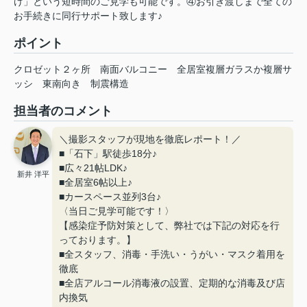
け」という短時間のご見学も可能です。④お引き渡しまで全ての
お手続きに同行サポート致します♪
ポイント
クロゼット２ヶ所
南面バルコニー
全居室複層ガラスか複層サ
ッシ
東南向き
制震構造
担当者のコメント
＼撮影スタッフが現地を徹底レポート！／
■「石下」駅徒歩18分♪
■広々21帖LDK♪
新井 洋平
■全居室6帖以上♪
■カースペース並列3台♪
〈当日ご見学可能です！〉
【感染症予防対策として、弊社では下記の対応を行
っております。】
■全スタッフ、消毒・手洗い・うがい・マスク着用を
徹底
■全店アルコール消毒液の設置、定期的な消毒及び店
内換気