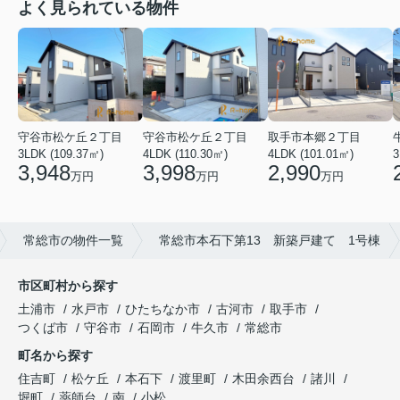
よく見られている物件
守谷市松ケ丘２丁目
守谷市松ケ丘２丁目
取手市本郷２丁目
3LDK (109.37㎡)
4LDK (110.30㎡)
4LDK (101.01㎡)
3
3,948
3,998
2,990
万円
万円
万円
常総市の物件一覧
常総市本石下第13 新築戸建て 1号棟
市区町村から探す
土浦市
水戸市
ひたちなか市
古河市
取手市
つくば市
守谷市
石岡市
牛久市
常総市
町名から探す
住吉町
松ケ丘
本石下
渡里町
木田余西台
諸川
堀町
薬師台
南
小松