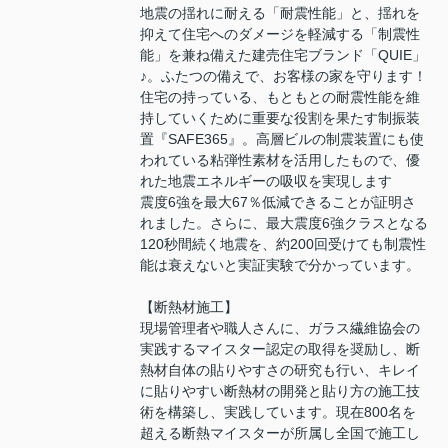
地震の揺れに耐える「耐震性能」と、揺れを
抑えて住宅へのダメージを軽減する「制震性
能」を兼ね備えた建売住宅ブランド「QUIE」
♪。ふたつの備えで、お客様の家を守ります！
住宅の持っている、もともとの耐震性能を維
持していくために重要な役割を果たす制振装
置『SAFE365』。高層ビルの制震装置にも使
われている粘弾性素材を活用したもので、優
れた地震エネルギーの吸収を実現します
震度6強を最大67％低減できることが証明さ
れました。さらに、最大震度6強クラスとなる
120秒間続く地震を、約200回受けても制震性
能は衰えないと実証実験で分かっています。
【断熱材施工】
現場管理者や職人さんに、ガラス繊維協会の
実践するマイスター認定の取得を奨励し、断
熱材自体の貼りやすさの研究も行い、キレイ
に貼りやすい断熱材の開発と貼り方の施工技
術を構築し、実践しています。現在800名を
超える断熱マイスターが所属し全国で施工し