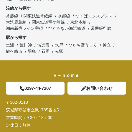
沿線から探す
常磐線
関東鉄道常総線
水郡線
つくばエクスプレス
大洗鹿島線
関東鉄道竜ケ崎線
東北本線
湘南新宿ライン宇須
ひたちなか海浜鉄道
常磐緩行線
駅から探す
土浦
荒川沖
偕楽園
水戸
ひたち野うしく
神立
龍ケ崎市
羽鳥
石岡
赤塚
Ｒ－ｈｏｍｅ
0297-44-7207
お問い合わせ
〒302-0118
茨城県守谷市立沢1785番地5
営業時間：
9:30～18：30
定休日：
無休