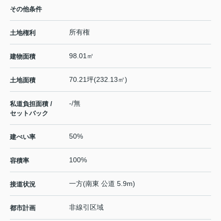
その他条件
所有権
土地権利
98.01㎡
建物面積
70.21坪(232.13㎡)
土地面積
-/無
私道負担面積 /
セットバック
50%
建ぺい率
100%
容積率
一方(南東 公道 5.9m)
接道状況
非線引区域
都市計画