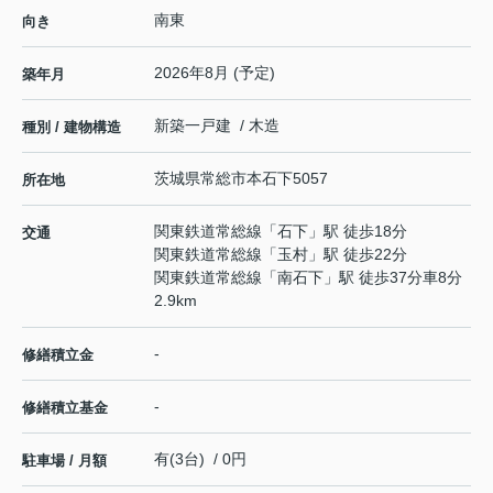
南東
向き
2026年8月 (予定)
築年月
新築一戸建 / 木造
種別 / 建物構造
茨城県
常総市
本石下
5057
所在地
関東鉄道常総線
「
石下
」駅 徒歩18分
交通
関東鉄道常総線
「
玉村
」駅 徒歩22分
関東鉄道常総線
「
南石下
」駅 徒歩37分車8分
2.9km
-
修繕積立金
-
修繕積立基金
有(3台) / 0円
駐車場 / 月額