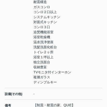
耐震構造
ガスコンロ
コンロ２口以上
システムキッチン
対面式キッチン
コンロ３口
追焚機能浴室
浴室乾燥機
温水洗浄便座
洗髪洗面化粧台
トイレ２ヶ所
浴室１坪以上
独立洗面台
収納豊富
TVモニタ付インターホン
複層ガラス
ディンプルキー
-
設備(その他)
【制震・耐震の家、QUIE】
備考