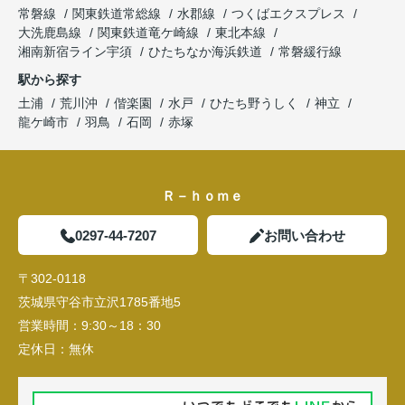
常磐線
関東鉄道常総線
水郡線
つくばエクスプレス
大洗鹿島線
関東鉄道竜ケ崎線
東北本線
湘南新宿ライン宇須
ひたちなか海浜鉄道
常磐緩行線
駅から探す
土浦
荒川沖
偕楽園
水戸
ひたち野うしく
神立
龍ケ崎市
羽鳥
石岡
赤塚
Ｒ－ｈｏｍｅ
0297-44-7207
お問い合わせ
〒302-0118
茨城県守谷市立沢1785番地5
営業時間：
9:30～18：30
定休日：
無休