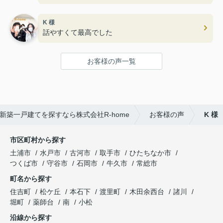
K 様
話やすくて最高でした
お客様の声一覧
新築一戸建てを探すなら株式会社R-home
お客様の声
K 様
市区町村から探す
土浦市
水戸市
古河市
取手市
ひたちなか市
つくば市
守谷市
石岡市
牛久市
常総市
町名から探す
住吉町
松ケ丘
本石下
渡里町
木田余西台
諸川
堀町
薬師台
南
小松
沿線から探す