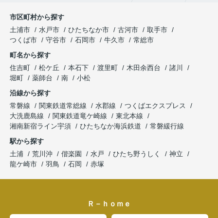
市区町村から探す
土浦市
水戸市
ひたちなか市
古河市
取手市
つくば市
守谷市
石岡市
牛久市
常総市
町名から探す
住吉町
松ケ丘
本石下
渡里町
木田余西台
諸川
堀町
薬師台
南
小松
沿線から探す
常磐線
関東鉄道常総線
水郡線
つくばエクスプレス
大洗鹿島線
関東鉄道竜ケ崎線
東北本線
湘南新宿ライン宇須
ひたちなか海浜鉄道
常磐緩行線
駅から探す
土浦
荒川沖
偕楽園
水戸
ひたち野うしく
神立
龍ケ崎市
羽鳥
石岡
赤塚
Ｒ－ｈｏｍｅ