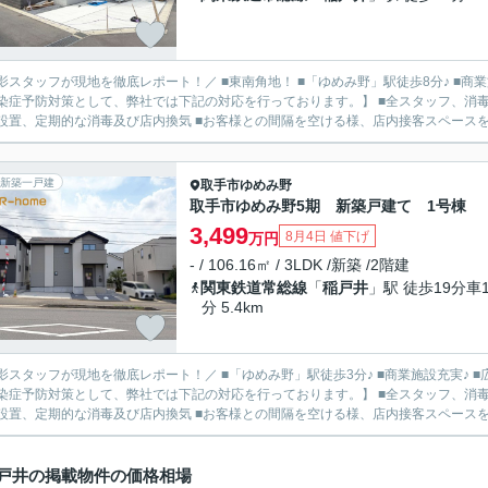
影スタッフが現地を徹底レポート！／ ■東南角地！ ■「ゆめみ野」駅徒歩8分♪ ■商業
染症予防対策として、弊社では下記の対応を行っております。】 ■全スタッフ、消毒
設置、定期的な消毒及び店内換気 ■お客様との間隔を空ける様、店内接客スペースを十分
新築一戸建
取手市
ゆめみ野
取手市ゆめみ野5期 新築戸建て 1号棟
3,499
8月4日 値下げ
万円
- / 106.16㎡ / 3LDK /新築 /2階建
関東鉄道常総線
「
稲戸井
」駅 徒歩19分車1
分 5.4km
影スタッフが現地を徹底レポート！／ ■「ゆめみ野」駅徒歩3分♪ ■商業施設充実♪ ■広々
染症予防対策として、弊社では下記の対応を行っております。】 ■全スタッフ、消毒
設置、定期的な消毒及び店内換気 ■お客様との間隔を空ける様、店内接客スペースを十分
戸井の掲載物件の価格相場