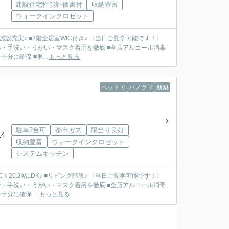
建設住宅性能評価書付
収納豊富
ウォークインクロゼット
施設充実♪ ■2階全居室WIC付き♪ 〈当日ご見学可能です！〉
・手洗い・うがい・マスク着用を徹底 ■全店アルコール消毒
に確保 ■車...
もっと見る
ペット可
パノラマ
新築
駐車2台可
都市ガス
陽当り良好
4
収納豊富
ウォークインクロゼット
システムキッチン
20.2帖LDK♪ ■リビング階段♪ 〈当日ご見学可能です！〉
・手洗い・うがい・マスク着用を徹底 ■全店アルコール消毒
に確保 ...
もっと見る