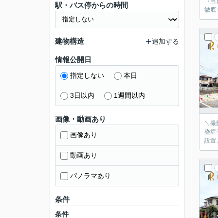
〈当
駅・バス停からの時間
徹底
建物構造
追加する
情報公開日
指定しない
本日
3日以内
1週間以内
画像・動画あり
＼撮
染症
画像あり
設置
動画あり
パノラマあり
条件
条件