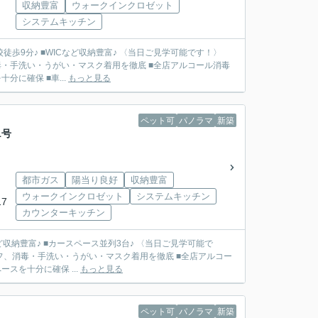
収納豊富
ウォークインクロゼット
システムキッチン
徒歩9分♪ ■WICなど収納豊富♪ 〈当日ご見学可能です！〉
・手洗い・うがい・マスク着用を徹底 ■全店アルコール消毒
に確保 ■車...
もっと見る
ペット可
パノラマ
新築
1号
都市ガス
陽当り良好
収納豊富
ウォークインクロゼット
システムキッチン
7
カウンターキッチン
ど収納豊富♪ ■カースペース並列3台♪ 〈当日ご見学可能で
フ、消毒・手洗い・うがい・マスク着用を徹底 ■全店アルコー
スを十分に確保 ...
もっと見る
ペット可
パノラマ
新築