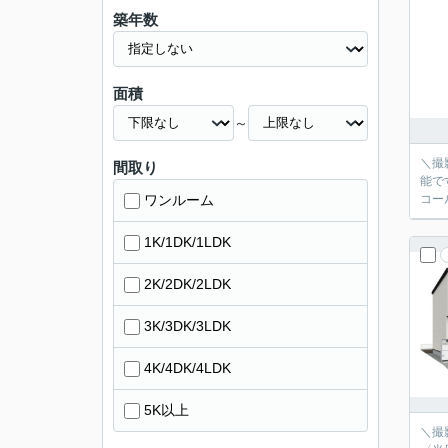
築年数
面積
～
＼撮
間取り
能で
ワンルーム
コー
1K/1DK/1LDK
2K/2DK/2LDK
3K/3DK/3LDK
4K/4DK/4LDK
5K以上
＼撮