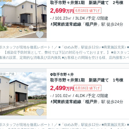
取手市野々井第1期 新築戸建て 2号棟
2,699
6月16日 値下げ
万円
- / 101.23㎡ / 3LDK /予定 /2階建
関東鉄道常総線
「
稲戸井
」駅 徒歩24分
影スタッフが現地を徹底レポート！／ ■「ゆめみ野」駅徒歩12分♪ ■商業施設充実♪ ■広
〉 【感染症予防対策として、弊社では下記の対応を行っております。】 ■全スタッ
毒液の設置、定期的な消毒及び店内換気 ■お客様との間隔を空ける様、店内接客スペー
新築一戸建
取手市
野々井
取手市野々井第1期 新築戸建て 1号棟
2,499
6月16日 値下げ
万円
- / 101.02㎡ / 4LDK /予定 /2階建
関東鉄道常総線
「
稲戸井
」駅 徒歩24分
影スタッフが現地を徹底レポート！／ ■「ゆめみ野」駅徒歩12分♪ ■商業施設充実♪ 