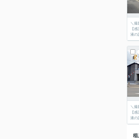
＼撮
【感
液の
＼撮
【感
液の
稲