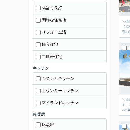
陽当り良好
閑静な住宅地
＼撮
【感
リフォーム済
液の
輸入住宅
二世帯住宅
キッチン
システムキッチン
カウンターキッチン
＼撮
アイランドキッチン
す！
ル消
冷暖房
床暖房