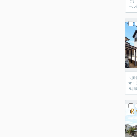
です
ール
＼撮
す！
ル消