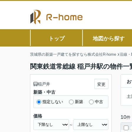
トップ
地図から探す
茨城県の新築一戸建てを探すなら株式会社R-home
沿線・
関東鉄道常総線 稲戸井駅の物件一
お
稲戸井
変更
新築・中古
土
指定しない
新築
中古
価格
10
件
～