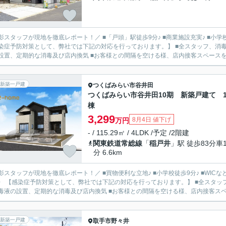
影スタッフが現地を徹底レポート！／ ■「戸頭」駅徒歩9分♪ ■商業施設充実♪ ■小学校
染症予防対策として、弊社では下記の対応を行っております。】 ■全スタッフ、消毒
設置、定期的な消毒及び店内換気 ■お客様との間隔を空ける様、店内接客スペースを十分
新築一戸建
つくばみらい市
谷井田
つくばみらい市谷井田10期 新築戸建て 
棟
3,299
8月4日 値下げ
万円
- / 115.29㎡ / 4LDK /予定 /2階建
関東鉄道常総線
「
稲戸井
」駅 徒歩83分車1
分 6.6km
影スタッフが現地を徹底レポート！／ ■買物便利な立地♪ ■小学校徒歩9分♪ ■WICな
〉 【感染症予防対策として、弊社では下記の対応を行っております。】 ■全スタッ
毒液の設置、定期的な消毒及び店内換気 ■お客様との間隔を空ける様、店内接客スペー
新築一戸建
取手市
野々井