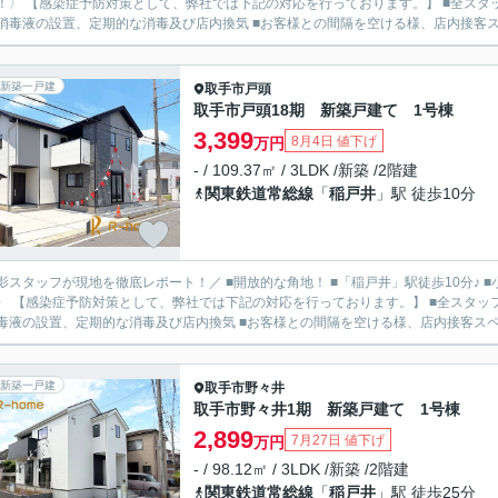
！〉 【感染症予防対策として、弊社では下記の対応を行っております。】 ■全スタ
消毒液の設置、定期的な消毒及び店内換気 ■お客様との間隔を空ける様、店内接客スペ
新築一戸建
取手市
戸頭
取手市戸頭18期 新築戸建て 1号棟
3,399
8月4日 値下げ
万円
- / 109.37㎡ / 3LDK /新築 /2階建
関東鉄道常総線
「
稲戸井
」駅 徒歩10分
影スタッフが現地を徹底レポート！／ ■開放的な角地！ ■「稲戸井」駅徒歩10分♪ ■
〉 【感染症予防対策として、弊社では下記の対応を行っております。】 ■全スタッ
毒液の設置、定期的な消毒及び店内換気 ■お客様との間隔を空ける様、店内接客スペー
新築一戸建
取手市
野々井
取手市野々井1期 新築戸建て 1号棟
2,899
7月27日 値下げ
万円
- / 98.12㎡ / 3LDK /新築 /2階建
関東鉄道常総線
「
稲戸井
」駅 徒歩25分