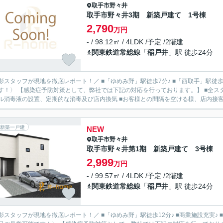
取手市
野々井
取手市野々井3期 新築戸建て 1号棟
2,790
万円
- / 98.12㎡ / 4LDK /予定 /2階建
関東鉄道常総線
「
稲戸井
」駅 徒歩24分
影スタッフが現地を徹底レポート！／ ■「ゆめみ野」駅徒歩7分♪ ■「西取手」駅徒歩7分
す！〉 【感染症予防対策として、弊社では下記の対応を行っております。】 ■全ス
ル消毒液の設置、定期的な消毒及び店内換気 ■お客様との間隔を空ける様、店内接客ス
新築一戸建
NEW
取手市
野々井
取手市野々井第1期 新築戸建て 3号棟
2,999
万円
- / 99.57㎡ / 4LDK /予定 /2階建
関東鉄道常総線
「
稲戸井
」駅 徒歩24分
影スタッフが現地を徹底レポート！／ ■「ゆめみ野」駅徒歩12分♪ ■商業施設充実♪ 