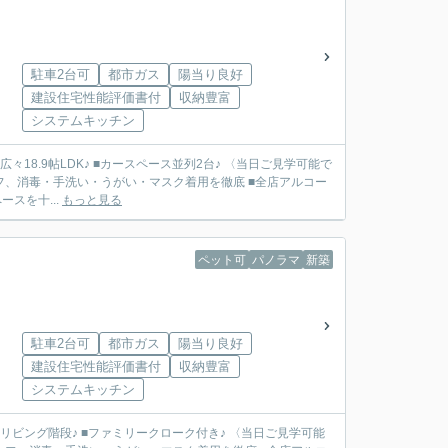
駐車2台可
都市ガス
陽当り良好
建設住宅性能評価書付
収納豊富
システムキッチン
々18.9帖LDK♪ ■カースペース並列2台♪ 〈当日ご見学可能で
フ、消毒・手洗い・うがい・マスク着用を徹底 ■全店アルコー
スを十...
もっと見る
ペット可
パノラマ
新築
駐車2台可
都市ガス
陽当り良好
建設住宅性能評価書付
収納豊富
システムキッチン
■リビング階段♪ ■ファミリークローク付き♪ 〈当日ご見学可能