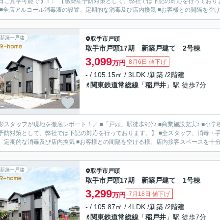
日ご見学可能です！〉 【感染症予防対策として、弊社では下記の対応を行っており
 ■全店アルコール消毒液の設置、定期的な消毒及び店内換気 ■お客様との間隔を空ける
新築一戸建
取手市
戸頭
取手市戸頭17期 新築戸建て 2号棟
3,099
8月6日 値下げ
万円
- / 105.15㎡ / 3LDK /新築 /2階建
関東鉄道常総線
「
稲戸井
」駅 徒歩7分
影スタッフが現地を徹底レポート！／ ■「戸頭」駅徒歩9分♪ ■商業施設充実♪ ■小学校徒
予防対策として、弊社では下記の対応を行っております。】 ■全スタッフ、消毒・手
、定期的な消毒及び店内換気 ■お客様との間隔を空ける様、店内接客スペースを十分に確
新築一戸建
取手市
戸頭
取手市戸頭17期 新築戸建て 1号棟
3,299
7月18日 値下げ
万円
- / 105.87㎡ / 4LDK /新築 /2階建
関東鉄道常総線
「
稲戸井
」駅 徒歩7分