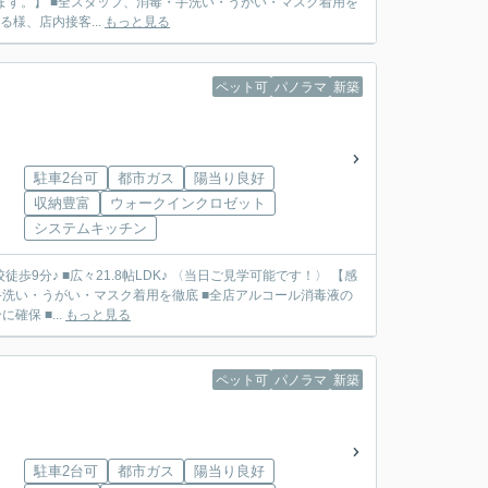
ます。】 ■全スタッフ、消毒・手洗い・うがい・マスク着用を
様、店内接客...
もっと見る
ペット可
パノラマ
新築
駐車2台可
都市ガス
陽当り良好
収納豊富
ウォークインクロゼット
システムキッチン
歩9分♪ ■広々21.8帖LDK♪ 〈当日ご見学可能です！〉 【感
洗い・うがい・マスク着用を徹底 ■全店アルコール消毒液の
保 ■...
もっと見る
ペット可
パノラマ
新築
駐車2台可
都市ガス
陽当り良好