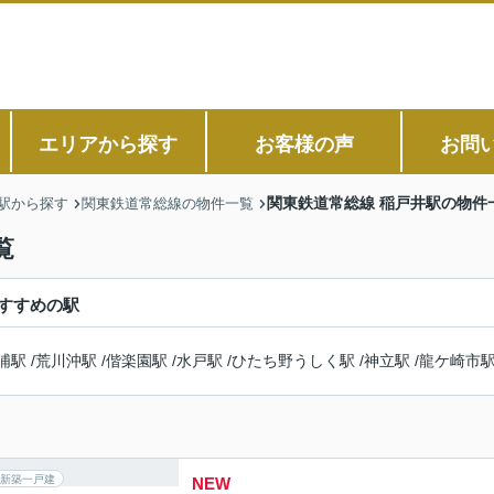
エリアから探す
お客様の声
お問
関東鉄道常総線 稲戸井駅の物件
駅から探す
関東鉄道常総線の物件一覧
覧
すすめの駅
浦駅
/
荒川沖駅
/
偕楽園駅
/
水戸駅
/
ひたち野うしく駅
/
神立駅
/
龍ケ崎市
新築一戸建
NEW