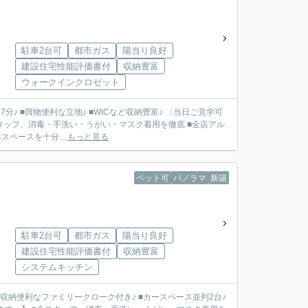
駐車2台可
都市ガス
陽当り良好
建設住宅性能評価書付
収納豊富
ウォークインクロゼット
♪ ■買物便利な立地♪ ■WICなど収納豊富♪ 〈当日ご見学可
タッフ、消毒・手洗い・うがい・マスク着用を徹底 ■全店アル
ペースを十分...
もっと見る
ペット可
パノラマ
新築
駐車2台可
都市ガス
陽当り良好
建設住宅性能評価書付
収納豊富
システムキッチン
■収納便利なファミリークローク付き♪ ■カースペース並列2台♪