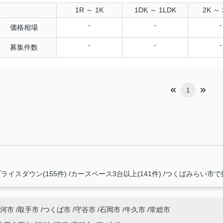
1R ～ 1K
1DK ～ 1LDK
2K ～ 
-
-
-
価格相場
-
-
-
募集件数
1
ライスダウン(155件)
カースペース3台以上(141件)
つくばみらい市で探
河市
取手市
つくば市
守谷市
石岡市
牛久市
常総市