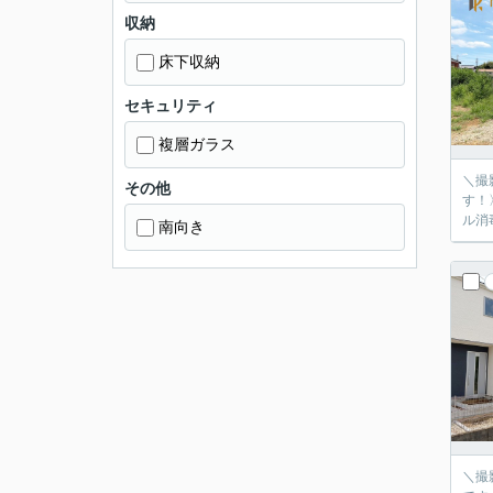
収納
床下収納
セキュリティ
複層ガラス
＼撮
その他
す！
ル消
南向き
＼撮