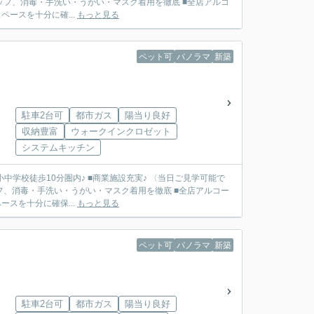
ッフ、消毒・手洗い・うがい・マスク着用を徹底 ■全店アルコ
ースを十分に確...
もっと見る
ペット可
パノラマ
新築
駐車2台可
都市ガス
陽当り良好
収納豊富
ウォークインクロゼット
システムキッチン
小中学校徒歩10分圏内♪ ■商業施設充実♪ 〈当日ご見学可能で
フ、消毒・手洗い・うがい・マスク着用を徹底 ■全店アルコー
スを十分に確保...
もっと見る
ペット可
パノラマ
新築
駐車2台可
都市ガス
陽当り良好