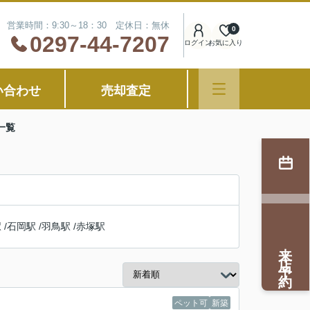
営業時間：9:30～18：30 定休日：無休
0
0297-44-7207
ログイン
お気に入り
い合わせ
売却査定
一覧
駅
/
石岡駅
/
羽鳥駅
/
赤塚駅
来店予約
ペット可
新築