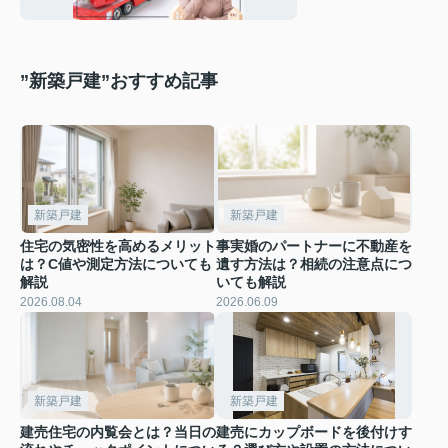
をご紹介
”新築戸建”おすすめ記事
新築戸建
新築戸建
住宅の気密性を高めるメリット
事実婚のパートナーに不動産を
は？C値や測定方法についても
遺す方法は？相続の注意点につ
解説
いても解説
2026.08.04
2026.06.09
新築戸建
新築戸建
建売住宅の内覧会とは？当日の
建売にカップボードを後付けす