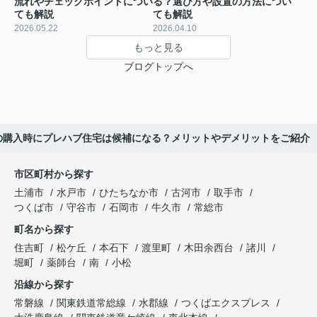
流れやチェックポイントについ
る？選び方や設置の方法につい
ても解説
ても解説
2026.05.22
2026.04.10
もっと見る
ブログトップへ
の購入時にプレハブ住宅は候補になる？メリットやデメリットをご紹介
市区町村から探す
土浦市
水戸市
ひたちなか市
古河市
取手市
つくば市
守谷市
石岡市
牛久市
常総市
町名から探す
住吉町
松ケ丘
本石下
渡里町
木田余西台
諸川
堀町
薬師台
南
小松
沿線から探す
常磐線
関東鉄道常総線
水郡線
つくばエクスプレス