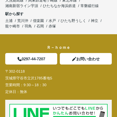
大洗鹿島線
関東鉄道竜ケ崎線
東北本線
湘南新宿ライン宇須
ひたちなか海浜鉄道
常磐緩行線
駅から探す
土浦
荒川沖
偕楽園
水戸
ひたち野うしく
神立
龍ケ崎市
羽鳥
石岡
赤塚
Ｒ－ｈｏｍｅ
0297-44-7207
お問い合わせ
〒302-0118
茨城県守谷市立沢1785番地5
営業時間：
9:30～18：30
定休日：
無休