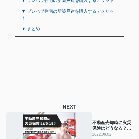
▼ プレハブ住宅の新築戸建を購入するメリット
▼ プレハブ住宅の新築戸建を購入するデメリッ
ト
▼ まとめ
NEXT
不動産売却時に火災
保険はどうなる？解
約手続きや返金方法
2022.09.02