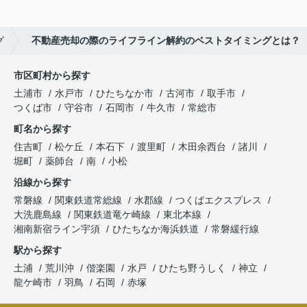
グ
不動産売却の際のライフライン解約のベストタイミングとは？
市区町村から探す
土浦市
水戸市
ひたちなか市
古河市
取手市
つくば市
守谷市
石岡市
牛久市
常総市
町名から探す
住吉町
松ケ丘
本石下
渡里町
木田余西台
諸川
堀町
薬師台
南
小松
沿線から探す
常磐線
関東鉄道常総線
水郡線
つくばエクスプレス
大洗鹿島線
関東鉄道竜ケ崎線
東北本線
湘南新宿ライン宇須
ひたちなか海浜鉄道
常磐緩行線
駅から探す
土浦
荒川沖
偕楽園
水戸
ひたち野うしく
神立
龍ケ崎市
羽鳥
石岡
赤塚