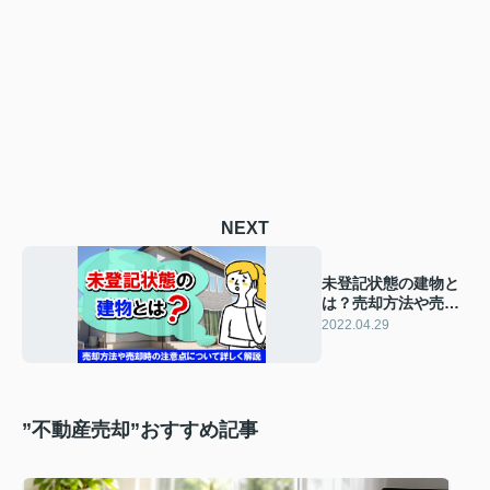
NEXT
未登記状態の建物と
は？売却方法や売却
時の注意点について
2022.04.29
詳しく解説
”不動産売却”おすすめ記事