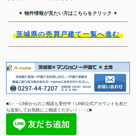
▼ 物件情報が見たい方はこちらをクリック ▼
茨城県の売買戸建て一覧へ進む
■
□
・‥
LINEからのご相談も受付中！LINE公式アカウントを友だ
ち追加してお気軽にご相談ください
！
‥
・
□
■