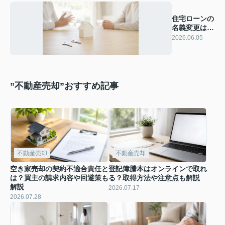
住宅ローンの
名義変更は兄
弟間で可能？
2026.06.05
注意点や抵当
権についても
解説
”不動産売却”おすすめ記事
不動産売却
不動産売却
空き家売却の契約不適合責任と
登記簿謄本はオンラインで取れ
は？買主の請求内容や回避策も
る？取得方法や注意点も解説
解説
2026.07.17
2026.07.28