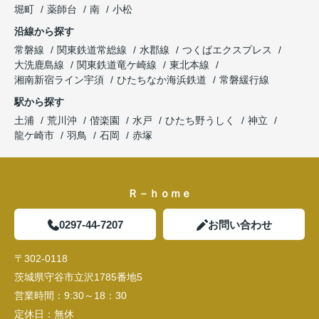
堀町
薬師台
南
小松
沿線から探す
常磐線
関東鉄道常総線
水郡線
つくばエクスプレス
大洗鹿島線
関東鉄道竜ケ崎線
東北本線
湘南新宿ライン宇須
ひたちなか海浜鉄道
常磐緩行線
駅から探す
土浦
荒川沖
偕楽園
水戸
ひたち野うしく
神立
龍ケ崎市
羽鳥
石岡
赤塚
Ｒ－ｈｏｍｅ
0297-44-7207
お問い合わせ
〒302-0118
茨城県守谷市立沢1785番地5
営業時間：
9:30～18：30
定休日：
無休