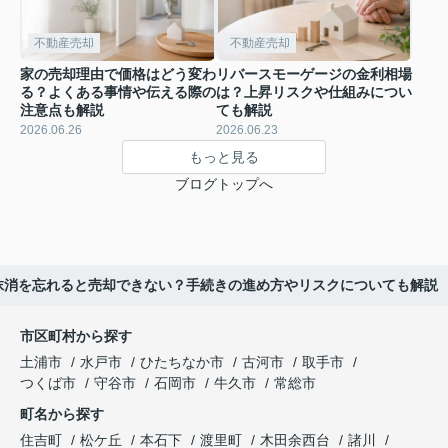
不動産売却
不動産売却
家の売却理由で価格はどう変わ
リバースモーゲージの金利相場
る？よくある事情や伝える際の
は？上昇リスクや仕組みについ
注意点も解説
ても解説
2026.06.26
2026.06.23
もっと見る
ブログトップへ
抹消を忘れると売却できない？手続きの進め方やリスクについても解説
市区町村から探す
土浦市
水戸市
ひたちなか市
古河市
取手市
つくば市
守谷市
石岡市
牛久市
常総市
町名から探す
住吉町
松ケ丘
本石下
渡里町
木田余西台
諸川