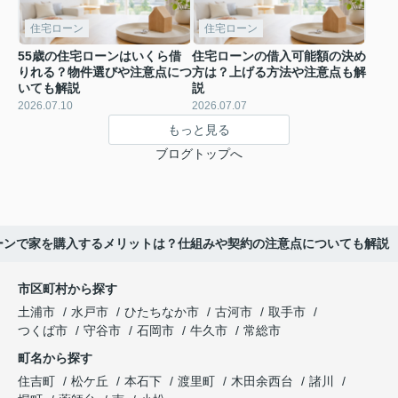
住宅ローン
住宅ローン
55歳の住宅ローンはいくら借
住宅ローンの借入可能額の決め
りれる？物件選びや注意点につ
方は？上げる方法や注意点も解
いても解説
説
2026.07.10
2026.07.07
もっと見る
ブログトップへ
ーンで家を購入するメリットは？仕組みや契約の注意点についても解説
市区町村から探す
土浦市
水戸市
ひたちなか市
古河市
取手市
つくば市
守谷市
石岡市
牛久市
常総市
町名から探す
住吉町
松ケ丘
本石下
渡里町
木田余西台
諸川