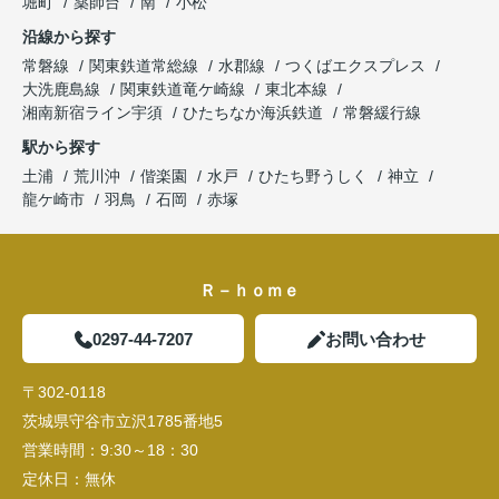
堀町
薬師台
南
小松
沿線から探す
常磐線
関東鉄道常総線
水郡線
つくばエクスプレス
大洗鹿島線
関東鉄道竜ケ崎線
東北本線
湘南新宿ライン宇須
ひたちなか海浜鉄道
常磐緩行線
駅から探す
土浦
荒川沖
偕楽園
水戸
ひたち野うしく
神立
龍ケ崎市
羽鳥
石岡
赤塚
Ｒ－ｈｏｍｅ
0297-44-7207
お問い合わせ
〒302-0118
茨城県守谷市立沢1785番地5
営業時間：
9:30～18：30
定休日：
無休