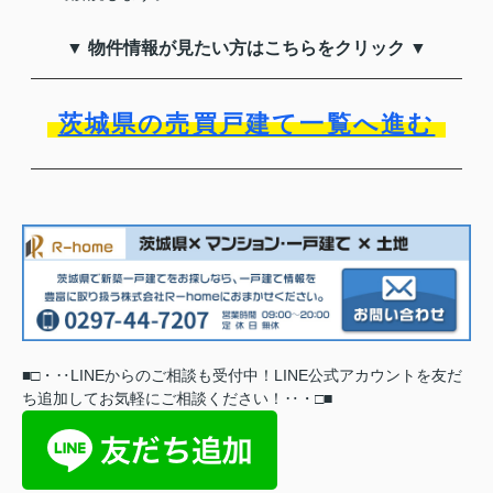
▼ 物件情報が見たい方はこちらをクリック ▼
茨城県の売買戸建て一覧へ進む
■
□
・‥
LINEからのご相談も受付中！LINE公式アカウントを友だ
ち追加してお気軽にご相談ください
！
‥
・
□
■