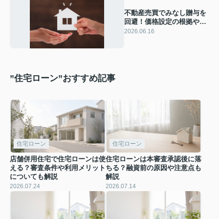
不動産売買でみなし贈与を
回避！価格設定の根拠や判
定基準についても解説
2026.06.16
”住宅ローン”おすすめ記事
住宅ローン
住宅ローン
店舗併用住宅で住宅ローンは使
住宅ローンは本審査承認後に落
える？審査条件や利用メリット
ちる？融資前の原因や注意点も
についても解説
解説
2026.07.24
2026.07.14