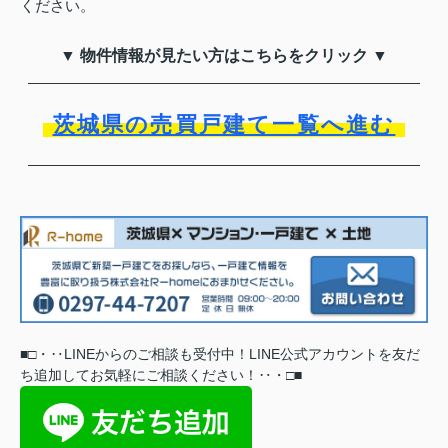
ください。
▼ 物件情報が見たい方はこちらをクリック ▼
茨城県の売買戸建て一覧へ進む
■
□
・‥
LINEからのご相談も受付中！LINE公式アカウントを友だ
ち追加してお気軽にご相談ください
！
‥
・
□
■