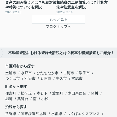
資産の組み換えとは？相続対策
相続税の二割加算とは？計算方
や特例についても解説
法や注意点を解説
2025.02.18
2025.02.14
もっと見る
ブログトップへ
不動産登記における登録免許税とは？税率や軽減措置もご紹介！
市区町村から探す
土浦市
水戸市
ひたちなか市
古河市
取手市
つくば市
守谷市
石岡市
牛久市
常総市
町名から探す
住吉町
松ケ丘
本石下
渡里町
木田余西台
諸川
堀町
薬師台
南
小松
沿線から探す
常磐線
関東鉄道常総線
水郡線
つくばエクスプレス