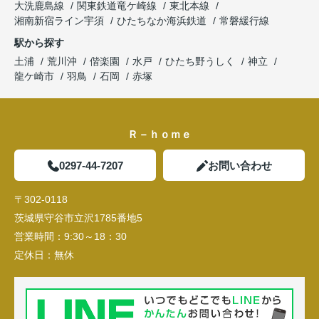
大洗鹿島線
関東鉄道竜ケ崎線
東北本線
湘南新宿ライン宇須
ひたちなか海浜鉄道
常磐緩行線
駅から探す
土浦
荒川沖
偕楽園
水戸
ひたち野うしく
神立
龍ケ崎市
羽鳥
石岡
赤塚
Ｒ－ｈｏｍｅ
0297-44-7207
お問い合わせ
〒302-0118
茨城県守谷市立沢1785番地5
営業時間：
9:30～18：30
定休日：
無休