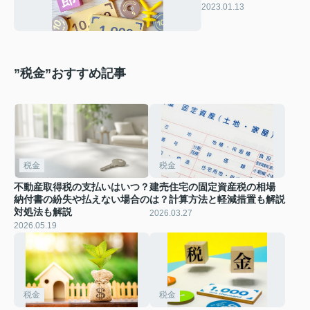
いて解説！
2023.01.13
”税金”おすすめ記事
税金
税金
不動産取得税の支払いはいつ？
建売住宅の固定資産税の相場
納付書の紛失や払えない場合の
は？計算方法と軽減措置も解説
対処法も解説
2026.03.27
2026.05.19
税金
税金